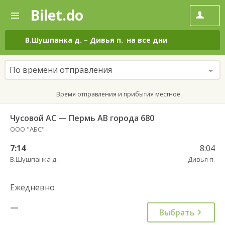
Bilet.do
—
Bilet.do
Поиск
и
покупка
В.Шушпанка д.
–
Дивья п.
на все дни
билетов
на
автобус
По времени отправления
онлайн
Время отправления и прибытия местное
Чусовой АС — Пермь АВ города 680
ООО "АБС"
7:14
8:04
В.Шушпанка д.
Дивья п.
Ежедневно
—
Выбрать