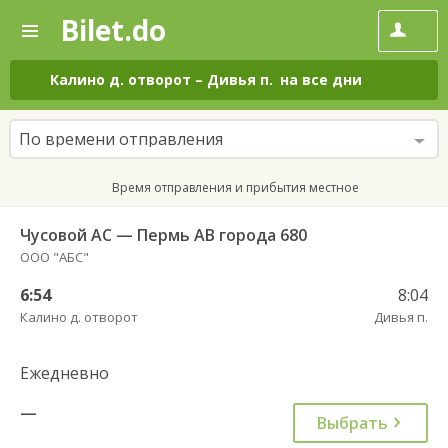
Bilet.do
—
Bilet.do
Поиск
и
покупка
Калино д. отворот
–
Дивья п.
на все дни
билетов
на
автобус
По времени отправления
онлайн
Время отправления и прибытия местное
Чусовой АС — Пермь АВ города 680
ООО "АБС"
6:54
8:04
Калино д. отворот
Дивья п.
Ежедневно
—
Выбрать