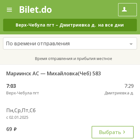
Bilet.do
—
Bilet.do
Поиск
и
покупка
Верх-Чебула пгт
–
Дмитриевка д.
на все дни
билетов
на
автобус
По времени отправления
онлайн
Время отправления и прибытия местное
Мариинск АС — Михайловка(Чеб) 583
7:03
7:29
Верх-Чебула пгт
Дмитриевка д.
Пн,Ср,Пт,Сб
с 02.01.2025
69
руб.
Выбрать