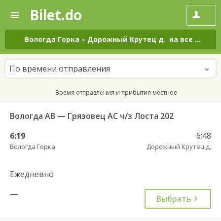
Bilet.do
—
Bilet.do
Поиск
и
покупка
Вологда Горка
–
Дорожный Крутец д.
на все дни
билетов
на
автобус
По времени отправления
онлайн
Время отправления и прибытия местное
Вологда АВ — Грязовец АС ч/з Лоста 202
6:19
6:48
Вологда Горка
Дорожный Крутец д.
Ежедневно
—
Выбрать