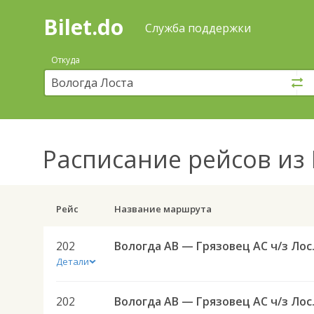
Bilet.do
—
Bilet.do
Поиск
Служба поддержки
и
покупка
Откуда
билетов
на
автобус
онлайн
Расписание рейсов
из 
Рейс
Название маршрута
202
Вологда 
Детали
202
Вологда 