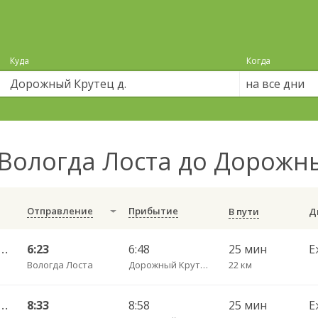
Куда
Когда
на все дни
Вологда Лоста до Дорожны
Отправление
Прибытие
В пути
АВ — Грязовец АС ч/з Лоста 202
6:23
6:48
25 мин
Е
Вологда Лоста
Дорожный Крутец д.
22 км
АВ — Грязовец АС ч/з Лоста 202
8:33
8:58
25 мин
Е