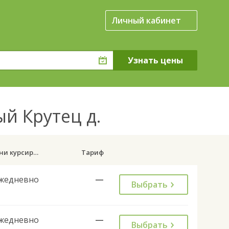
Личный кабинет
й Крутец д.
Дни курсирования
Тариф
жедневно
—
Выбрать
жедневно
—
Выбрать