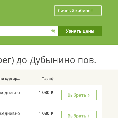
Личный кабинет
рег) до Дубынино пов.
Дни курсирования
Тариф
жедневно
1 080
руб.
Выбрать
жедневно
1 080
руб.
Выбрать