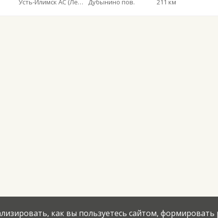
Усть-Илимск АС (Левый берег)
Дубынино пов.
211 км
нализировать, как вы пользуетесь сайтом, формировать