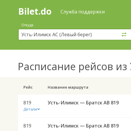
Bilet.do
—
Bilet.do
Поиск
Служба поддержки
и
покупка
Откуда
билетов
на
автобус
онлайн
Расписание рейсов
из 
Рейс
Название маршрута
819
Усть-Илимск — Братск АВ 819
Детали
819
Усть-Илимск — Братск АВ 819