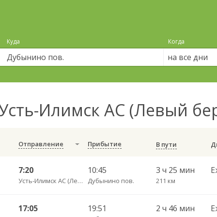
Куда
Когда
на все дни
Усть-Илимск АС (Левый бе
Отправление
Прибытие
В пути
7:20
10:45
3 ч 25 мин
Е
Усть-Илимск АС (Левый берег)
Дубынино пов.
211 км
17:05
19:51
2 ч 46 мин
Е