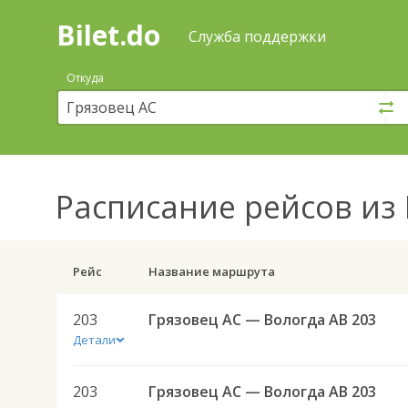
Bilet.do
—
Bilet.do
Поиск
Служба поддержки
и
покупка
Откуда
билетов
на
автобус
онлайн
Расписание рейсов
из 
Рейс
Название маршрута
203
Грязовец АС — Вологда АВ 203
Детали
203
Грязовец АС — Вологда АВ 203