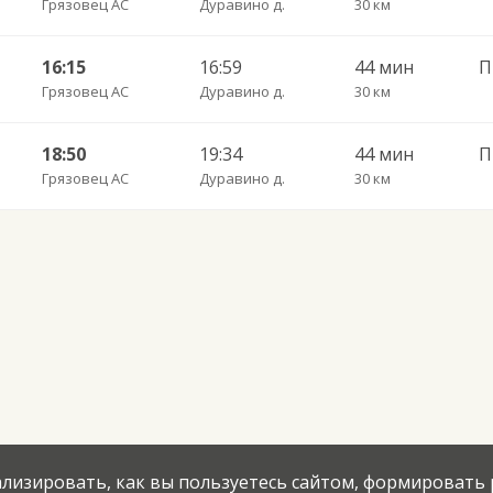
Грязовец АС
Дуравино д.
30 км
16:15
16:59
44 мин
П
Грязовец АС
Дуравино д.
30 км
18:50
19:34
44 мин
П
Грязовец АС
Дуравино д.
30 км
нализировать, как вы пользуетесь сайтом, формировать