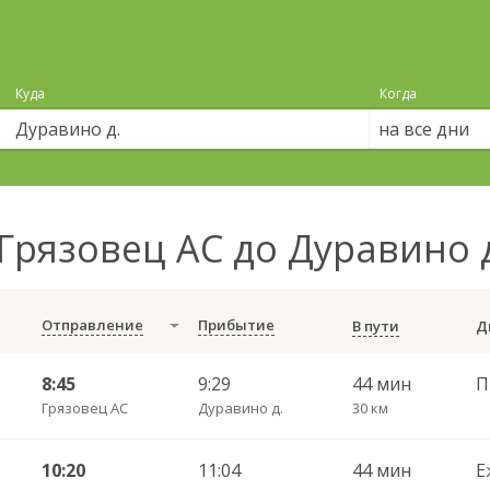
Куда
Когда
на все дни
Грязовец АС до Дуравино 
Отправление
Прибытие
В пути
8:45
9:29
44 мин
П
Грязовец АС
Дуравино д.
30 км
10:20
11:04
44 мин
Е