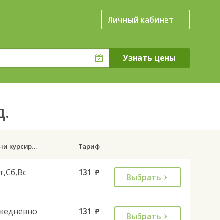
Личный кабинет
д.
Дни курсирования
Тариф
т,Сб,Вс
131
руб.
Выбрать
жедневно
131
руб.
Выбрать