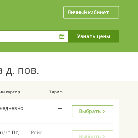
Личный кабинет
 д. пов.
Дни курсирования
Тариф
жедневно
—
Выбрать
Пн,Чт,Пт,Сб,Вс
Рейс
Выбрать