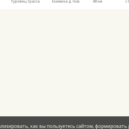
Туровец трасса
Екимиха д. пов.
48 км
нализировать, как вы пользуетесь сайтом, формировать