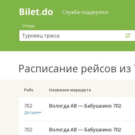
Bilet.do
—
Bilet.do
Поиск
Служба поддержки
и
покупка
Откуда
билетов
на
автобус
онлайн
Расписание рейсов
из 
Рейс
Название маршрута
702
Вологда АВ — Бабушкино 702
Детали
702
Вологда АВ — Бабушкино 702