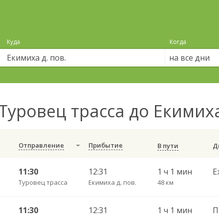
Куда
Когда
на все дни
Туровец трасса до Екимиха
Отправление
Прибытие
В пути
11:30
12:31
1 ч 1 мин
Е
Туровец трасса
Екимиха д. пов.
48 км
11:30
12:31
1 ч 1 мин