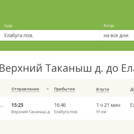
Куда
Когда
на все дни
Верхний Таканыш д. до Ел
Отправление
Прибытие
В пути
 — Набережные Челны АВ 702
15:25
16:46
1 ч 21 мин
Е
Верхний Таканыш д.
Елабуга пов.
91 км