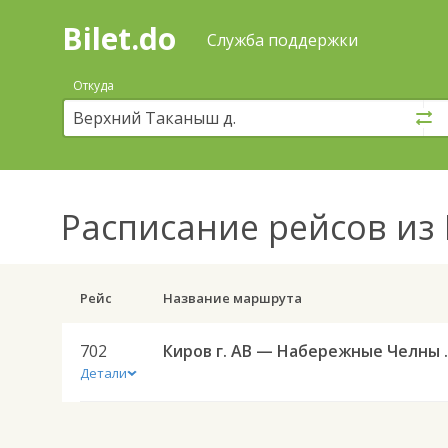
Bilet.do
—
Bilet.do
Поиск
Служба поддержки
и
покупка
Откуда
билетов
на
автобус
онлайн
Расписание рейсов
из 
Рейс
Название маршрута
702
Киров г. АВ
Детали