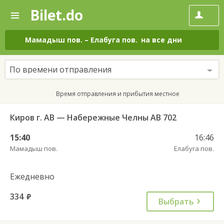
Bilet.do
—
Bilet.do
Поиск
и
покупка
Мамадыш пов.
–
Елабуга пов.
на все дни
билетов
на
автобус
По времени отправления
онлайн
Время отправления и прибытия местное
Киров г. АВ — Набережные Челны АВ 702
15:40
16:46
Мамадыш пов.
Елабуга пов.
Ежедневно
334
руб.
Выбрать