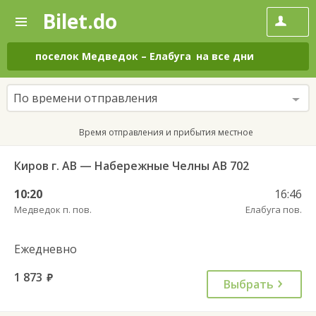
Bilet.do
—
Bilet.do
Поиск
и
покупка
поселок Медведок
–
Елабуга
на все дни
билетов
на
автобус
По времени отправления
онлайн
Время отправления и прибытия местное
Киров г. АВ — Набережные Челны АВ 702
10:20
16:46
Медведок п. пов.
Елабуга пов.
Ежедневно
1 873
руб.
Выбрать