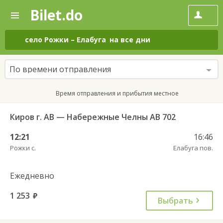
Bilet.do
—
Bilet.do
Поиск
и
покупка
село Рожки
–
Елабуга
на все дни
билетов
на
автобус
По времени отправления
онлайн
Время отправления и прибытия местное
Киров г. АВ — Набережные Челны АВ 702
12:21
16:46
Рожки с.
Елабуга пов.
Ежедневно
1 253
руб.
Выбрать