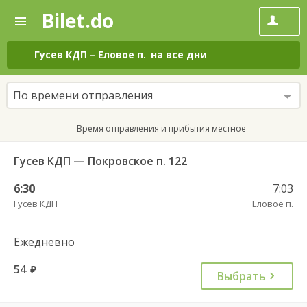
Bilet.do
—
Bilet.do
Поиск
и
покупка
Гусев КДП
–
Еловое п.
на все дни
билетов
на
автобус
По времени отправления
онлайн
Время отправления и прибытия местное
Гусев КДП — Покровское п. 122
6:30
7:03
Гусев КДП
Еловое п.
Ежедневно
54
руб.
Выбрать