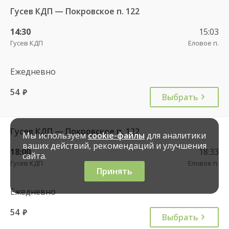
Гусев КДП — Покровское п. 122
14:30
15:03
Гусев КДП
Еловое п.
Ежедневно
54
руб.
Выбрать
Гусев КДП — Покровское п. 122
Мы используем
cookie-файлы
для аналитики
ваших действий, рекомендаций и улучшения
18:00
18:33
сайта.
Гусев КДП
Еловое п.
Принять
Ежедневно
54
руб.
Выбрать