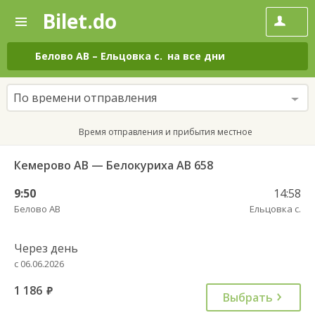
Bilet.do
—
Bilet.do
Поиск
и
покупка
Белово АВ
–
Ельцовка с.
на все дни
билетов
на
автобус
По времени отправления
онлайн
Время отправления и прибытия местное
Кемерово АВ — Белокуриха АВ 658
9:50
14:58
Белово АВ
Ельцовка с.
Через день
с 06.06.2026
1 186
руб.
Выбрать