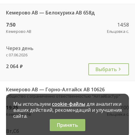
Кемерово АВ — Белокуриха АВ 658д
7:50
14:58
Кемерово АВ
Ельцовка с.
Через день
с 07.06.2026
2 064
руб.
Выбрать
Кемерово АВ — Горно-Алтайск АВ 10626
Общество с ограниченно отвественностью "АлтайБасТур"
Мы используем
cookie-файлы
для аналитики
19:25
2:00
ваших действий, рекомендаций и улучшения
Кемерово АВ
Ельцовка с.
сайта.
Принять
Вт,Сб