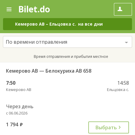
Bilet.do
—
Bilet.do
Поиск
и
покупка
Кемерово АВ
–
Ельцовка с.
на все дни
билетов
на
автобус
По времени отправления
онлайн
Время отправления и прибытия местное
Кемерово АВ — Белокуриха АВ 658
7:50
14:58
Кемерово АВ
Ельцовка с.
Через день
с 06.06.2026
1 794
руб.
Выбрать