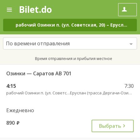
Bilet.do
—
Bilet.do
Поиск
и
покупка
рабочий Озинки п. (ул. Советская, 20)
–
Еруслан (трасса Дергачи-Озинки)
билетов
на
автобус
По времени отправления
онлайн
Время отправления и прибытия местное
Озинки — Саратов АВ 701
4:15
7:30
рабочий Озинки п. (ул. Советская, 20)
Еруслан (трасса Дергачи-Озинки)
Ежедневно
890
руб.
Выбрать