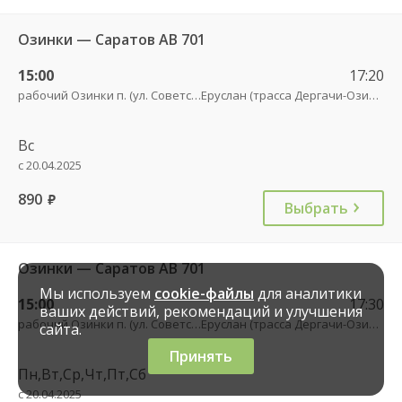
Озинки — Саратов АВ 701
15:00
17:20
рабочий Озинки п. (ул. Советская, 20)
Еруслан (трасса Дергачи-Озинки)
Вс
с 20.04.2025
890
руб.
Выбрать
Озинки — Саратов АВ 701
Мы используем
cookie-файлы
для аналитики
15:00
17:30
ваших действий, рекомендаций и улучшения
рабочий Озинки п. (ул. Советская, 20)
Еруслан (трасса Дергачи-Озинки)
сайта.
Принять
Пн,Вт,Ср,Чт,Пт,Сб
с 20.04.2025