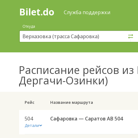
Bilet.do
—
Bilet.do
Поиск
Служба поддержки
и
покупка
Откуда
билетов
на
автобус
онлайн
Расписание рейсов
из 
Дергачи-Озинки)
Рейс
Название маршрута
504
Сафаровка — Саратов АВ 504
Детали