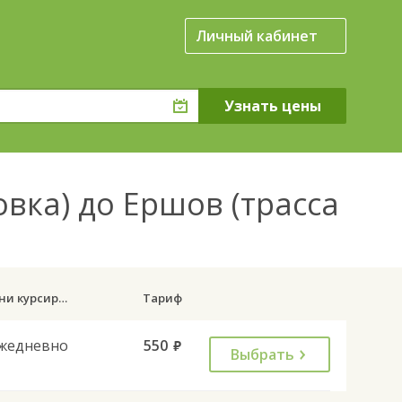
Личный кабинет
вка) до Ершов (трасса
Дни курсирования
Тариф
жедневно
550
руб.
Выбрать