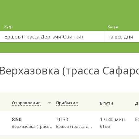
Куда
Когда
на все дни
Верхазовка (трасса Сафаро
Отправление
Прибытие
В пути
8:50
10:30
1 ч 40 мин
Е
Верхазовка (трасса Сафаровка)
Ершов (трасса Дергачи-Озинки)
61 км