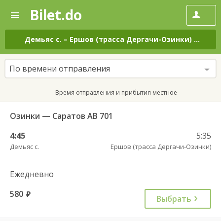
Bilet.do
—
Bilet.do
Поиск
и
покупка
Демьяс с.
–
Ершов (трасса Дергачи-Озинки)
на все
билетов
на
автобус
По времени отправления
онлайн
Время отправления и прибытия местное
Озинки — Саратов АВ 701
4:45
5:35
Демьяс с.
Ершов (трасса Дергачи-Озинки)
Ежедневно
580
руб.
Выбрать