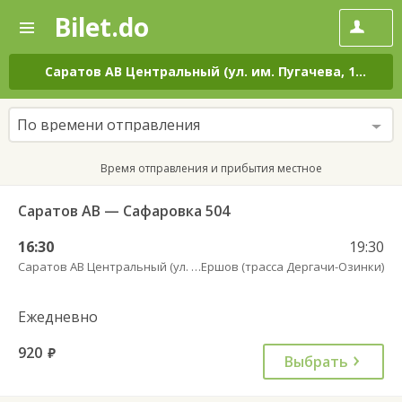
Bilet.do
—
Bilet.do
Поиск
и
покупка
Саратов АВ Центральный (ул. им. Пугачева, 179 А)
–
билетов
на
автобус
По времени отправления
онлайн
Время отправления и прибытия местное
Саратов АВ — Сафаровка 504
16:30
19:30
Саратов АВ Центральный (ул. им. Пугачева, 179 А)
Ершов (трасса Дергачи-Озинки)
Ежедневно
920
руб.
Выбрать