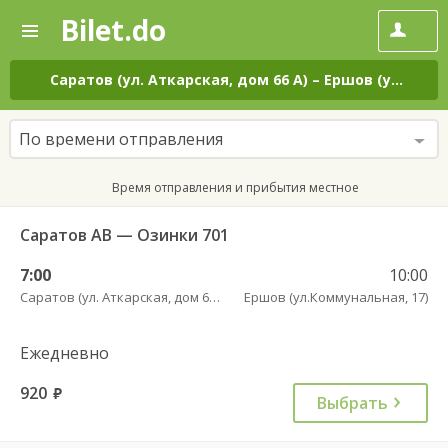
Bilet.do
—
Bilet.do
Поиск
и
покупка
Саратов (ул. Аткарская, дом 66 А)
–
Ершов (ул.Коммунальная, 17)
билетов
на
автобус
По времени отправления
онлайн
Время отправления и прибытия местное
Саратов АВ — Озинки 701
7:00
10:00
Саратов (ул. Аткарская, дом 66 А)
Ершов (ул.Коммунальная, 17)
Ежедневно
920
руб.
Выбрать