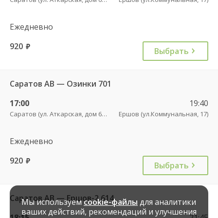
Ежедневно
920
руб.
Выбрать
Саратов АВ — Озинки 701
17:00
19:40
Саратов (ул. Аткарская, дом 66 А)
Ершов (ул.Коммунальная, 17)
Ежедневно
920
руб.
Выбрать
Саратов АВ — Ершов-2 614
Мы используем
cookie-файлы
для аналитики
ваших действий, рекомендаций и улучшения
18:15
21:45