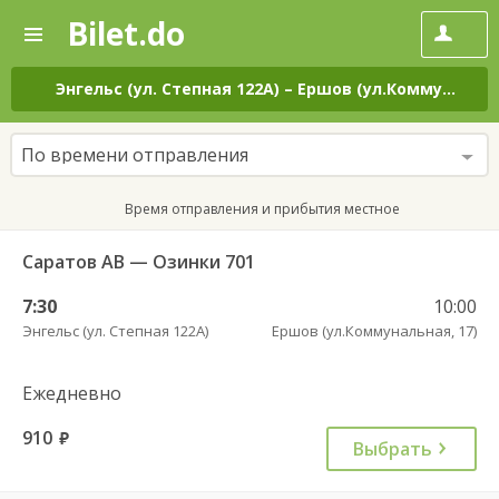
Bilet.do
—
Bilet.do
Поиск
и
покупка
Энгельс (ул. Степная 122А)
–
Ершов (ул.Коммунальная, 17)
билетов
на
автобус
По времени отправления
онлайн
Время отправления и прибытия местное
Саратов АВ — Озинки 701
7:30
10:00
Энгельс (ул. Степная 122А)
Ершов (ул.Коммунальная, 17)
Ежедневно
910
руб.
Выбрать