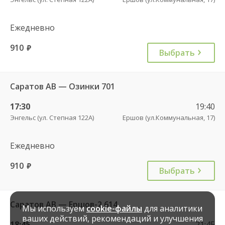
Ежедневно
910
руб.
Выбрать
Саратов АВ — Озинки 701
17:30
19:40
Энгельс (ул. Степная 122А)
Ершов (ул.Коммунальная, 17)
Ежедневно
910
руб.
Выбрать
Саратов АВ — Ершов-2 614
Мы используем
cookie-файлы
для аналитики
ваших действий, рекомендаций и улучшения
18:45
21:45