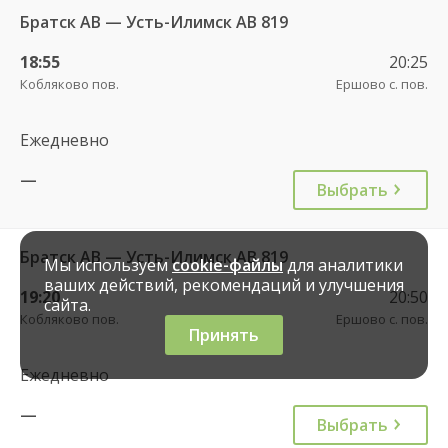
Братск АВ — Усть-Илимск АВ 819
18:55
20:25
Кобляково пов.
Ершово с. пов.
Ежедневно
—
Выбрать
Братск АВ — Усть-Илимск АВ 819
Мы используем
cookie-файлы
для аналитики
ваших действий, рекомендаций и улучшения
19:20
20:50
сайта.
Кобляково пов.
Ершово с. пов.
Принять
Ежедневно
—
Выбрать