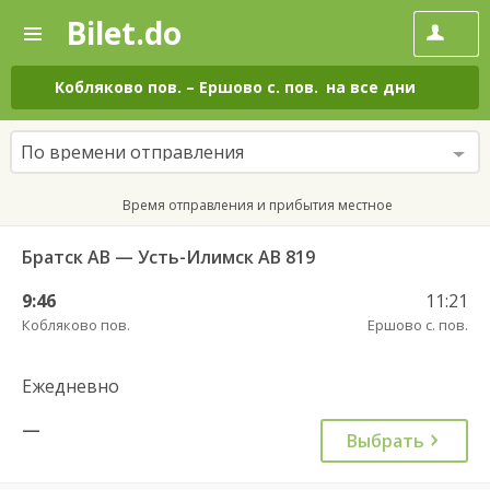
Bilet.do
—
Bilet.do
Поиск
и
покупка
Кобляково пов.
–
Ершово с. пов.
на все дни
билетов
на
автобус
По времени отправления
онлайн
Время отправления и прибытия местное
Братск АВ — Усть-Илимск АВ 819
9:46
11:21
Кобляково пов.
Ершово с. пов.
Ежедневно
—
Выбрать