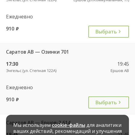
Ежедневно
910
руб.
Выбрать
Саратов АВ — Озинки 701
17:30
19:45
Энгельс (ул. Степная 122А)
Ершов АВ
Ежедневно
910
руб.
Выбрать
Саратов АВ — Ершов-2 614
Мы используем
cookie-файлы
для аналитики
ваших действий, рекомендаций и улучшения
18:45
21:45