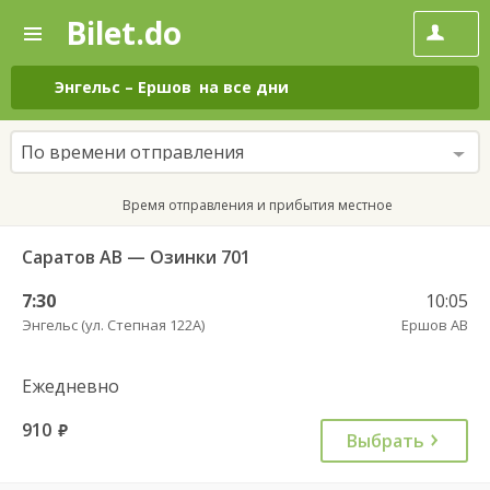
Bilet.do
—
Bilet.do
Поиск
и
покупка
Энгельс
–
Ершов
на все дни
билетов
на
автобус
По времени отправления
онлайн
Время отправления и прибытия местное
Саратов АВ — Озинки 701
7:30
10:05
Энгельс (ул. Степная 122А)
Ершов АВ
Ежедневно
910
руб.
Выбрать