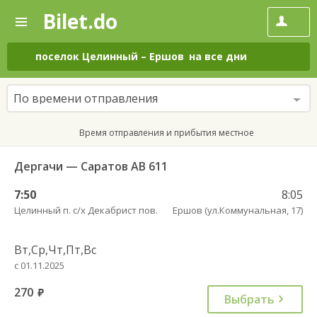
Bilet.do
—
Bilet.do
Поиск
и
покупка
поселок Целинный
–
Ершов
на все дни
билетов
на
автобус
По времени отправления
онлайн
Время отправления и прибытия местное
Дергачи — Саратов АВ 611
7:50
8:05
Целинный п. с/х Декабрист пов.
Ершов (ул.Коммунальная, 17)
Вт,Ср,Чт,Пт,Вс
с 01.11.2025
270
руб.
Выбрать