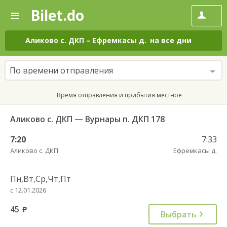
Bilet.do
—
Bilet.do
Поиск
и
покупка
Аликово с. ДКП
–
Ефремкасы д.
на все дни
билетов
на
автобус
По времени отправления
онлайн
Время отправления и прибытия местное
Аликово с. ДКП — Вурнары п. ДКП 178
7:20
7:33
Аликово с. ДКП
Ефремкасы д.
Пн,Вт,Ср,Чт,Пт
с 12.01.2026
45
руб.
Выбрать