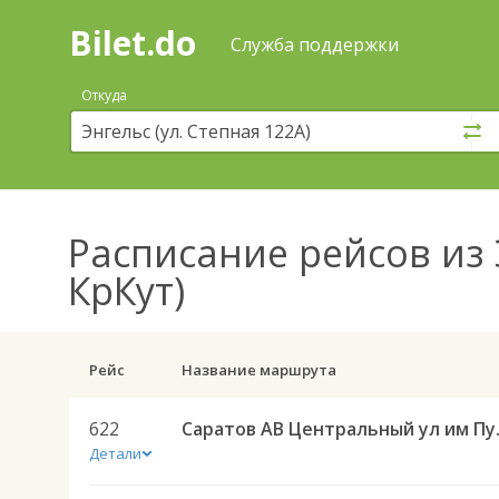
Bilet.do
—
Bilet.do
Поиск
Служба поддержки
и
покупка
Откуда
билетов
на
автобус
онлайн
Расписание рейсов
из 
КрКут)
Рейс
Название маршрута
622
Саратов АВ Централ
Детали