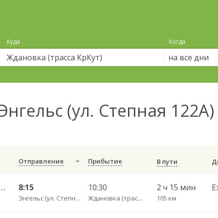
Куда
Когда
на все дни
Энгельс (ул. Степная 122А)
Отправление
Прибытие
В пути
ьный ул им Пугачева 179 А — Красный Кут (ул Рабочая 125 А) 622
8:15
10:30
2 ч 15 мин
Е
Энгельс (ул. Степная 122А)
Ждановка (трасса КрКут)
105 км