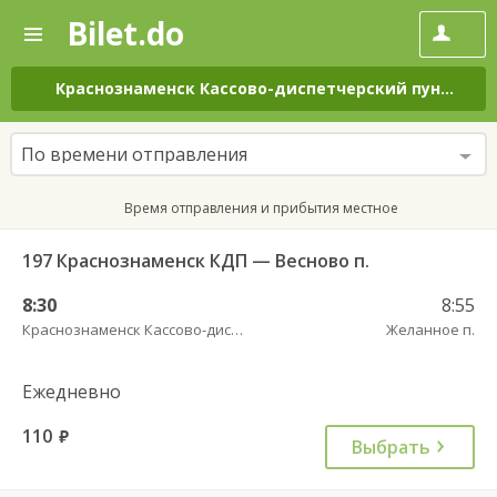
Bilet.do
—
Bilet.do
Поиск
и
покупка
Краснознаменск Кассово-диспетчерский пункт
–
Ж
билетов
на
автобус
По времени отправления
онлайн
Время отправления и прибытия местное
197 Краснознаменск КДП — Весново п.
8:30
8:55
Краснознаменск Кассово-диспетчерский пункт
Желанное п.
Ежедневно
110
руб.
Выбрать