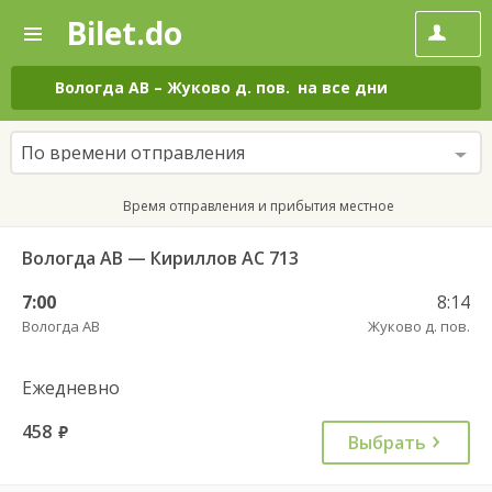
Bilet.do
—
Bilet.do
Поиск
и
покупка
Вологда АВ
–
Жуково д. пов.
на все дни
билетов
на
автобус
По времени отправления
онлайн
Время отправления и прибытия местное
Вологда АВ — Кириллов АС 713
7:00
8:14
Вологда АВ
Жуково д. пов.
Ежедневно
458
руб.
Выбрать