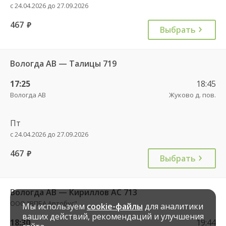
с 24.04.2026 до 27.09.2026
467
руб.
Выбрать
Вологда АВ — Талицы 719
17:25
18:45
Вологда АВ
Жуково д. пов.
Пт
с 24.04.2026 до 27.09.2026
467
руб.
Выбрать
Вологда АВ — Кириллов АС 713
ООО "ВПБА Автобус"
Мы используем
cookie-файлы
для аналитики
ваших действий, рекомендаций и улучшения
18:30
19:44