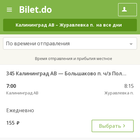
Bilet.do
—
Bilet.do
Поиск
и
покупка
Калининград АВ
–
Журавлевка п.
на все дни
билетов
на
автобус
По времени отправления
онлайн
Время отправления и прибытия местное
345 Калининград АВ — Большаково п. ч/з Полесск г.
7:00
8:15
Калининград АВ
Журавлевка п.
Ежедневно
155
руб.
Выбрать