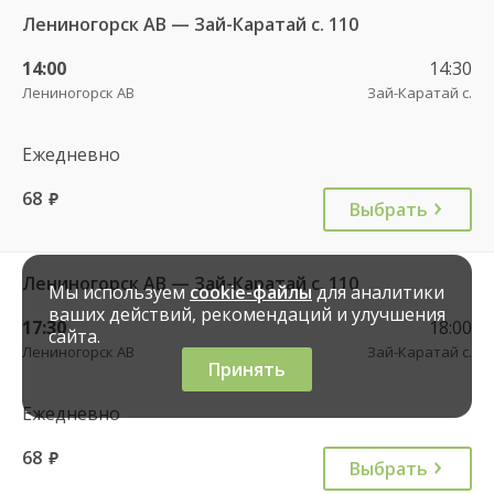
Лениногорск АВ — Зай-Каратай с. 110
14:00
14:30
Лениногорск АВ
Зай-Каратай с.
Ежедневно
68
руб.
Выбрать
Лениногорск АВ — Зай-Каратай с. 110
Мы используем
cookie-файлы
для аналитики
ваших действий, рекомендаций и улучшения
17:30
18:00
сайта.
Лениногорск АВ
Зай-Каратай с.
Принять
Ежедневно
68
руб.
Выбрать