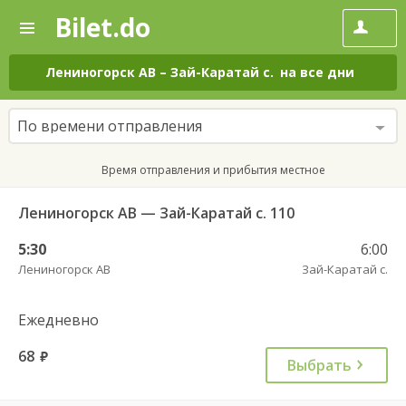
Bilet.do
—
Bilet.do
Поиск
и
покупка
Лениногорск АВ
–
Зай-Каратай с.
на все дни
билетов
на
автобус
По времени отправления
онлайн
Время отправления и прибытия местное
Лениногорск АВ — Зай-Каратай с. 110
5:30
6:00
Лениногорск АВ
Зай-Каратай с.
Ежедневно
68
руб.
Выбрать