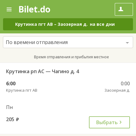
Bilet.do
—
Bilet.do
Поиск
и
покупка
Крутинка пгт АВ
–
Заозерная д.
на все дни
билетов
на
автобус
По времени отправления
онлайн
Время отправления и прибытия местное
Крутинка рп АС — Чагино д. 4
6:00
0:00
Крутинка пгт АВ
Заозерная д.
Пн
205
руб.
Выбрать