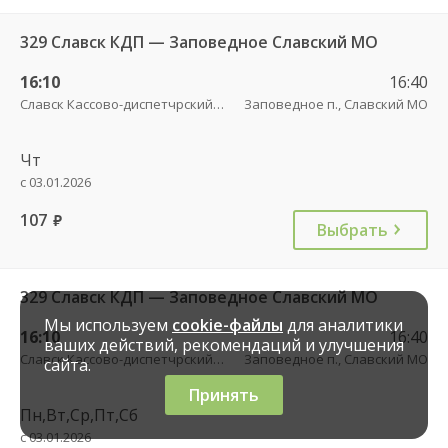
329 Славск КДП — Заповедное Славский МО
16:10
16:40
Славск Кассово-диспетчрский пункт
Заповедное п., Славский МО
Чт
с 03.01.2026
107
руб.
Выбрать
329 Славск КДП — Заповедное Славский МО
Мы используем
cookie-файлы
для аналитики
16:10
16:40
ваших действий, рекомендаций и улучшения
Славск Кассово-диспетчрский пункт
Заповедное п., Славский МО
сайта.
Принять
Пн,Вт,Ср,Пт,Сб
с 03.01.2026