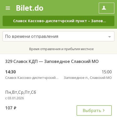
Bilet.do
—
Bilet.do
Поиск
и
покупка
Славск Кассово-диспетчрский пункт
–
Заповедное п., Славский МО
билетов
на
автобус
По времени отправления
онлайн
Время отправления и прибытия местное
329 Славск КДП — Заповедное Славский МО
14:30
15:00
Славск Кассово-диспетчрский пункт
Заповедное п., Славский МО
Пн,Вт,Ср,Пт,Сб
с 03.01.2026
107
руб.
Выбрать