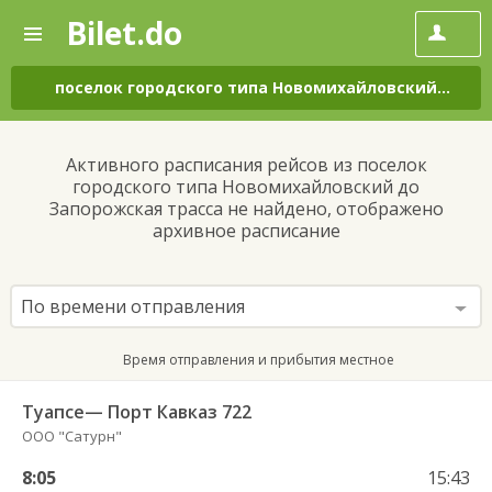
Bilet.do
—
Bilet.do
Поиск
и
покупка
поселок городского типа Новомихайловский
–
Зап
билетов
на
автобус
Активного расписания рейсов из поселок
онлайн
городского типа Новомихайловский до
Запорожская трасса не найдено, отображено
архивное расписание
По времени отправления
Время отправления и прибытия местное
Туапсе— Порт Кавказ 722
ООО "Сатурн"
8:05
15:43