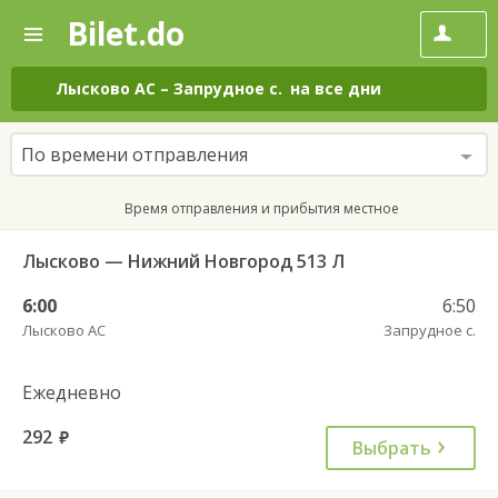
Bilet.do
—
Bilet.do
Поиск
и
покупка
Лысково АС
–
Запрудное с.
на все дни
билетов
на
автобус
По времени отправления
онлайн
Время отправления и прибытия местное
Лысково — Нижний Новгород 513 Л
6:00
6:50
Лысково АС
Запрудное с.
Ежедневно
292
руб.
Выбрать