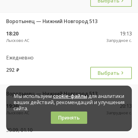
Выбрать
Воротынец — Нижний Новгород 513
18:20
19:13
Лысково АС
Запрудное с.
Ежедневно
292
руб.
Выбрать
Воротынец — Нижний Новгород 513
Мы используем
cookie-файлы
для аналитики
ваших действий, рекомендаций и улучшения
19:30
20:13
сайта.
Лысково АС
Запрудное с.
Принять
30.09, 01.10