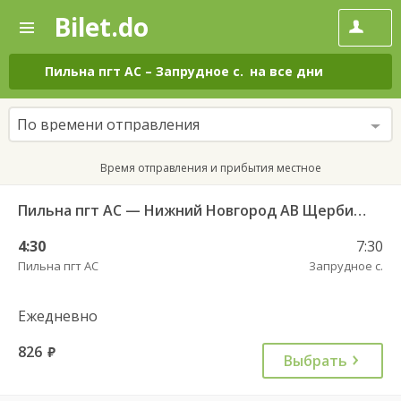
Bilet.do
—
Bilet.do
Поиск
и
покупка
Пильна пгт АС
–
Запрудное с.
на все дни
билетов
на
автобус
По времени отправления
онлайн
Время отправления и прибытия местное
Пильна пгт АС — Нижний Новгород АВ Щербинки
4:30
7:30
Пильна пгт АС
Запрудное с.
Ежедневно
826
руб.
Выбрать