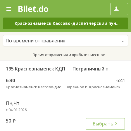
Bilet.do
—
Bilet.do
Поиск
и
покупка
Краснознаменск Кассово-диспетчерский пункт
–
З
билетов
на
автобус
По времени отправления
онлайн
Время отправления и прибытия местное
195 Краснознаменск КДП — Пограничный п.
6:30
6:41
Краснознаменск Кассово-диспетчерский пункт
Заречное п. Краснознаменский МО
Пн,Чт
с 04.01.2026
50
руб.
Выбрать