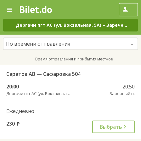
Bilet.do
—
Bilet.do
Поиск
и
покупка
Дергачи пгт АС (ул. Вокзальная, 5А)
–
Заречный п.
н
билетов
на
автобус
По времени отправления
онлайн
Время отправления и прибытия местное
Саратов АВ — Сафаровка 504
20:00
20:50
Дергачи пгт АС (ул. Вокзальная, 5А)
Заречный п.
Ежедневно
230
руб.
Выбрать