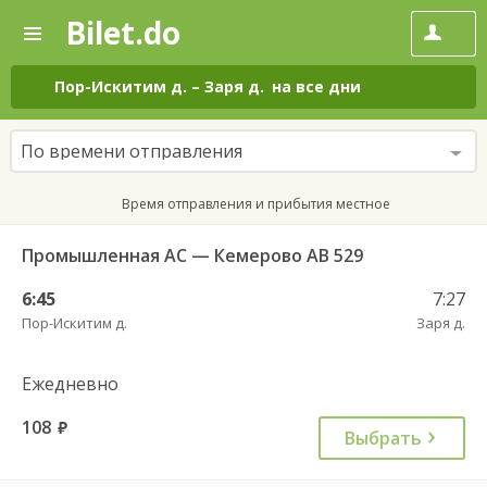
Bilet.do
—
Bilet.do
Поиск
и
покупка
Пор-Искитим д.
–
Заря д.
на все дни
билетов
на
автобус
По времени отправления
онлайн
Время отправления и прибытия местное
Промышленная АС — Кемерово АВ 529
6:45
7:27
Пор-Искитим д.
Заря д.
Ежедневно
108
руб.
Выбрать