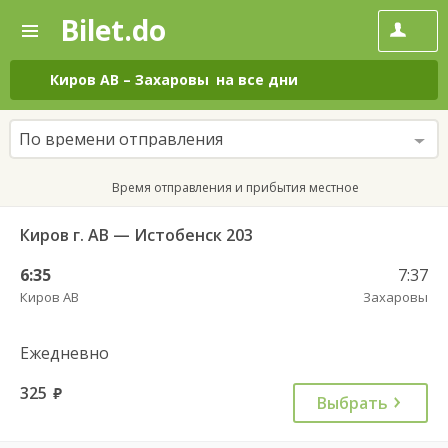
Bilet.do
—
Bilet.do
Поиск
и
покупка
Киров АВ
–
Захаровы
на все дни
билетов
на
автобус
По времени отправления
онлайн
Время отправления и прибытия местное
Киров г. АВ — Истобенск 203
6:35
7:37
Киров АВ
Захаровы
Ежедневно
325
руб.
Выбрать