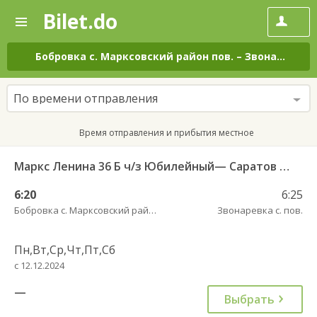
Bilet.do
—
Bilet.do
Поиск
и
покупка
Бобровка с. Марксовский район пов.
–
Звонаревка с. пов.
билетов
на
автобус
По времени отправления
онлайн
Время отправления и прибытия местное
Маркс Ленина 36 Б ч/з Юбилейный— Саратов АВ Центральный (ул им Пугачева 179 А)
6:20
6:25
Бобровка с. Марксовский район пов.
Звонаревка с. пов.
Пн,Вт,Ср,Чт,Пт,Сб
с 12.12.2024
—
Выбрать