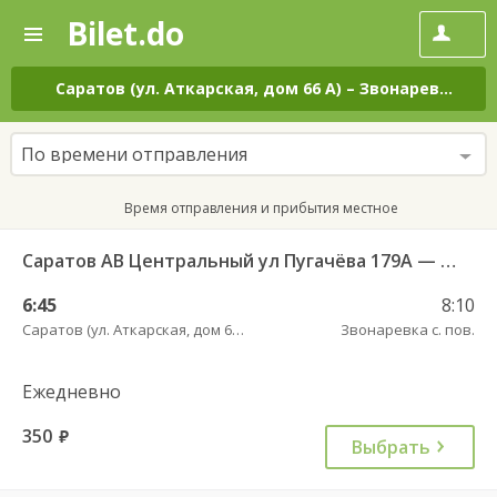
Bilet.do
—
Bilet.do
Поиск
и
покупка
Саратов (ул. Аткарская, дом 66 А)
–
Звонаревка с. пов.
билетов
на
автобус
По времени отправления
онлайн
Время отправления и прибытия местное
Саратов АВ Центральный ул Пугачёва 179А — Маркс ул Ленина 36 Б
6:45
8:10
Саратов (ул. Аткарская, дом 66 А)
Звонаревка с. пов.
Ежедневно
350
руб.
Выбрать