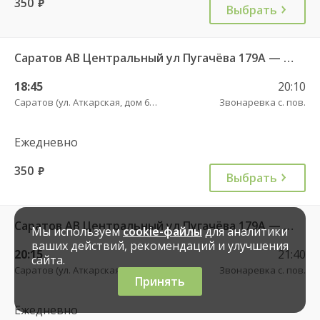
350
руб.
Выбрать
Саратов АВ Центральный ул Пугачёва 179А — Маркс ул Ленина 36 Б
18:45
20:10
Саратов (ул. Аткарская, дом 66 А)
Звонаревка с. пов.
Ежедневно
350
руб.
Выбрать
Саратов АВ Центральный ул Пугачёва 179А — Маркс ч/з Юбилейный
Мы используем
cookie-файлы
для аналитики
ваших действий, рекомендаций и улучшения
20:15
21:40
сайта.
Саратов (ул. Аткарская, дом 66 А)
Звонаревка с. пов.
Принять
Ежедневно