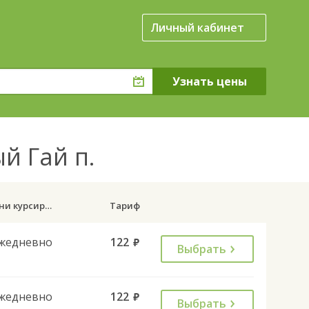
Личный кабинет
й Гай п.
Дни курсирования
Тариф
жедневно
122
руб.
Выбрать
жедневно
122
руб.
Выбрать