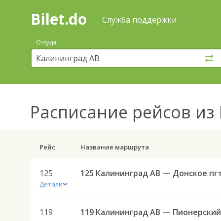
Bilet.do
—
Bilet.do
Поиск
Служба поддержки
и
покупка
Откуда
билетов
на
автобус
онлайн
Расписание рейсов
из 
Рейс
Название маршрута
125
125 Калининград АВ — Донское пгт
Детали
119