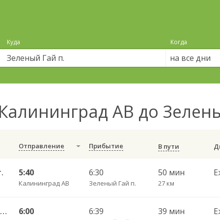
Куда
Когда
на все дни
Калининград АВ до Зелены
Отправление
Прибытие
В пути
.
5:40
6:30
50 мин
Е
Калининград АВ
Зеленый Гай п.
27 км
119 Калининград АВ — Пионерский г.
6:00
6:39
39 мин
Е