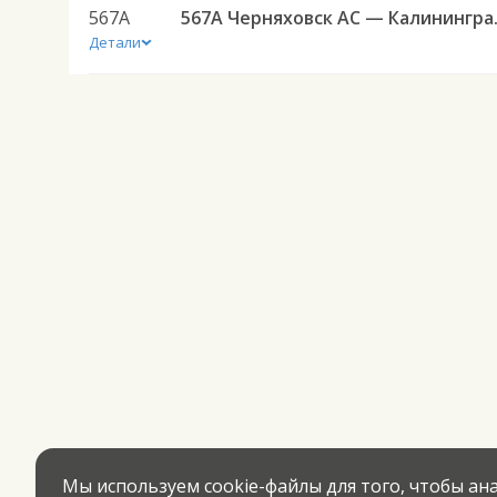
567А
567А Черняховск А
Детали
Мы используем cookie-файлы для того, чтобы а