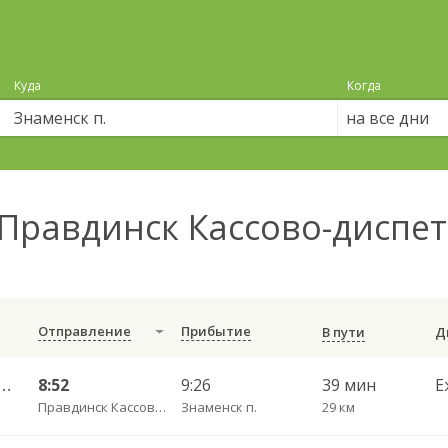
Куда
Когда
на все дни
Правдинск Кассово-диспет
Отправление
Прибытие
В пути
С — Калининград АВ ч/з Железнодорожный КДП, Правдинск КДП
8:52
9:26
39 мин
Е
Правдинск Кассово-диспетчерский пункт
Знаменск п.
29 км