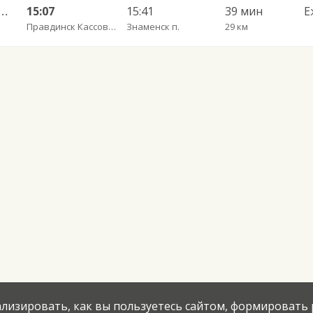
С — Калининград АВ ч/з Железнодорожный КДП, Правдинск КДП
15:07
15:41
39 мин
Е
Правдинск Кассово-диспетчерский пункт
Знаменск п.
29 км
нализировать, как вы пользуетесь сайтом, формировать