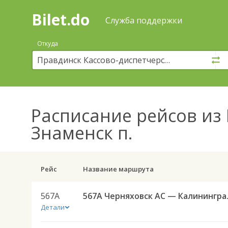
Bilet.do
—
Bilet.do
Поиск
Служба поддержки
и
покупка
Откуда
билетов
на
автобус
онлайн
Расписание рейсов
из 
Знаменск п.
Рейс
Название маршрута
567А
567А Черняховск А
Детали