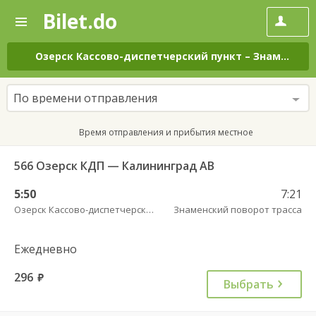
Bilet.do
—
Bilet.do
Поиск
и
покупка
Озерск Кассово-диспетчерский пункт
–
Знаменский поворот трасса
билетов
на
автобус
По времени отправления
онлайн
Время отправления и прибытия местное
566 Озерск КДП — Калининград АВ
5:50
7:21
Озерск Кассово-диспетчерский пункт
Знаменский поворот трасса
Ежедневно
296
руб.
Выбрать