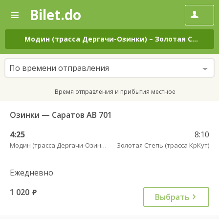
Bilet.do
—
Bilet.do
Поиск
и
покупка
Модин (трасса Дергачи-Озинки)
–
Золотая Степь (трасса КрКут)
билетов
на
автобус
По времени отправления
онлайн
Время отправления и прибытия местное
Озинки — Саратов АВ 701
4:25
8:10
Модин (трасса Дергачи-Озинки)
Золотая Степь (трасса КрКут)
Ежедневно
1 020
руб.
Выбрать