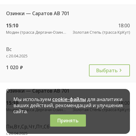
Озинки — Саратов АВ 701
15:10
18:00
Модин (трасса Дергачи-Озинки)
Золотая Степь (трасса КрКут)
Вс
с 20.04.2025
1 020
руб.
Выбрать
Озинки — Саратов АВ 701
Мы используем
cookie-файлы
для аналитики
15:10
18:00
ваших действий, рекомендаций и улучшения
Модин (трасса Дергачи-Озинки)
Золотая Степь (трасса КрКут)
сайта.
Принять
Пн,Вт,Ср,Чт,Пт,Сб
с 20.04.2025