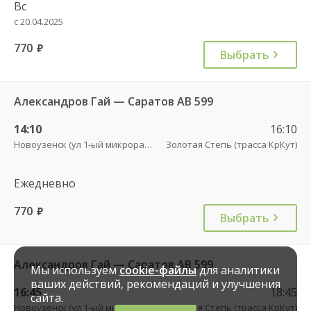
Вс
с 20.04.2025
770
руб.
Выбрать
Александров Гай — Саратов АВ 599
14:10
16:10
Новоузенск (ул 1-ый микрорайон 12)
Золотая Степь (трасса КрКут)
Ежедневно
770
руб.
Выбрать
Александров Гай — Саратов АВ 599
Мы используем
cookie-файлы
для аналитики
ваших действий, рекомендаций и улучшения
16:45
18:45
сайта.
Новоузенск (ул 1-ый микрорайон 12)
Золотая Степь (трасса КрКут)