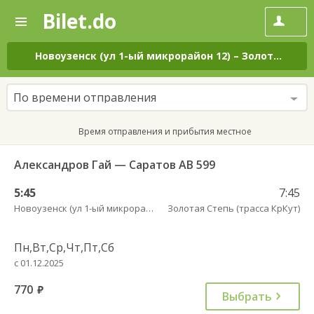
Bilet.do
—
Bilet.do
Поиск
и
покупка
Новоузенск (ул 1-ый микрорайон 12)
–
Золотая Степь (трасса КрКут)
билетов
на
автобус
По времени отправления
онлайн
Время отправления и прибытия местное
Александров Гай — Саратов АВ 599
5:45
7:45
Новоузенск (ул 1-ый микрорайон 12)
Золотая Степь (трасса КрКут)
Пн,Вт,Ср,Чт,Пт,Сб
с 01.12.2025
770
руб.
Выбрать