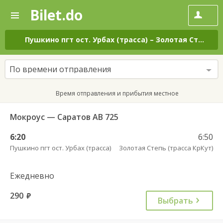
Bilet.do
—
Bilet.do
Поиск
и
покупка
Пушкино пгт ост. Урбах (трасса)
–
Золотая Степь (трасса КрКут)
билетов
на
автобус
По времени отправления
онлайн
Время отправления и прибытия местное
Мокроус — Саратов АВ 725
6:20
6:50
Пушкино пгт ост. Урбах (трасса)
Золотая Степь (трасса КрКут)
Ежедневно
290
руб.
Выбрать