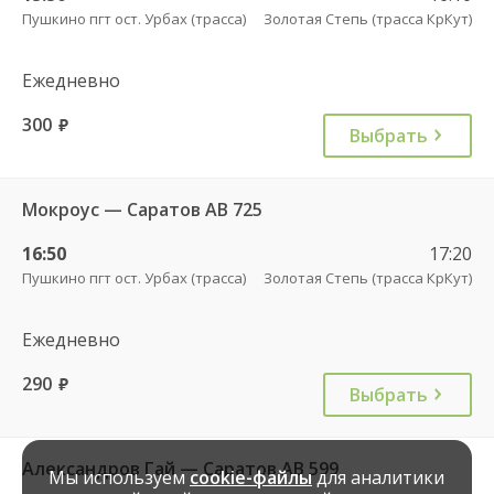
Пушкино пгт ост. Урбах (трасса)
Золотая Степь (трасса КрКут)
Ежедневно
300
руб.
Выбрать
Мокроус — Саратов АВ 725
16:50
17:20
Пушкино пгт ост. Урбах (трасса)
Золотая Степь (трасса КрКут)
Ежедневно
290
руб.
Выбрать
Александров Гай — Саратов АВ 599
Мы используем
cookie-файлы
для аналитики