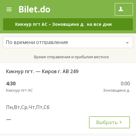
Bilet.do
—
Bilet.do
Поиск
и
покупка
Кикнур пгт АС
–
Зоновщина д.
на все дни
билетов
на
автобус
По времени отправления
онлайн
Время отправления и прибытия местное
Кикнур пгт. — Киров г. АВ 249
4:30
0:00
Кикнур пгт АС
Зоновщина д.
Пн,Вт,Ср,Чт,Пт,Сб
—
Выбрать