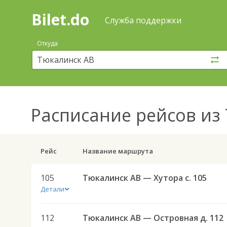
Bilet.do
—
Bilet.do
Поиск
Служба поддержки
и
покупка
Откуда
билетов
на
автобус
онлайн
Расписание рейсов
из 
Рейс
Название маршрута
105
Тюкалинск АВ — Хутора с. 105
Детали
112
Тюкалинск АВ — Островная д. 112