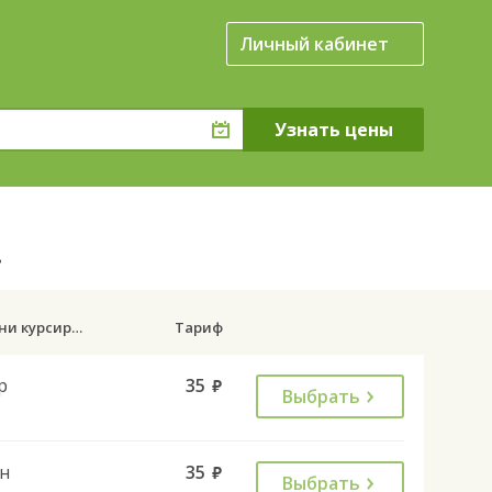
Личный кабинет
.
Дни курсирования
Тариф
р
35
руб.
Выбрать
н
35
руб.
Выбрать