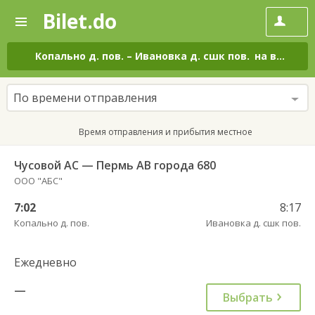
Bilet.do
—
Bilet.do
Поиск
и
покупка
Копально д. пов.
–
Ивановка д. сшк пов.
на все дни
билетов
на
автобус
По времени отправления
онлайн
Время отправления и прибытия местное
Чусовой АС — Пермь АВ города 680
ООО "АБС"
7:02
8:17
Копально д. пов.
Ивановка д. сшк пов.
Ежедневно
—
Выбрать